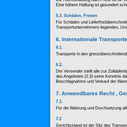
Eine höhere Haftung ist gesondert schri
5.3. Schäden, Fristen
Für Schäden und Lieferfristüberschrei
Transportunternehmers liegenden, Ursa
6. Internationale Transpor
6.1.
Transporte in den grenzüberschreitend
6.2.
Der Versender stellt alle zur Zollabfer
des Angebotes (2.3) seine Kenntnis da
Beschlagnahme und Verkauf der Ware 
7. Anwendbares Recht , Ge
7.1.
Für die Wahrung und Durchsetzung aller
7.2
Gerichtsstand ist der Sitz des Transp