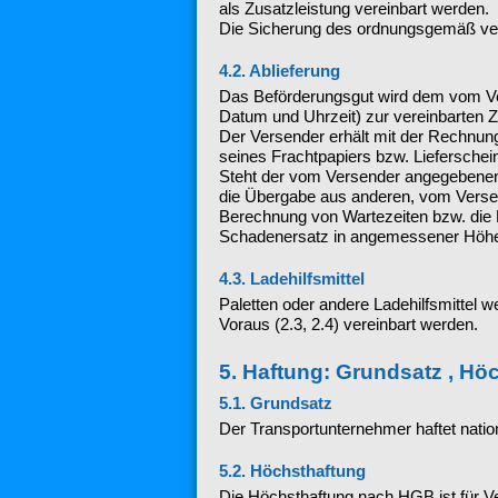
als Zusatzleistung vereinbart werden.
Die Sicherung des ordnungsgemäß verp
4.2. Ablieferung
Das Beförderungsgut wird dem vom Ver
Datum und Uhrzeit) zur vereinbarten Z
Der Versender erhält mit der Rechnun
seines Frachtpapiers bzw. Lieferschei
Steht der vom Versender angegebenen E
die Übergabe aus anderen, vom Versen
Berechnung von Wartezeiten bzw. die R
Schadenersatz in angemessener Höhe f
4.3. Ladehilfsmittel
Paletten oder andere Ladehilfsmittel 
Voraus (2.3, 2.4) vereinbart werden.
5. Haftung: Grundsatz , Hö
5.1. Grundsatz
Der Transportunternehmer haftet nati
5.2. Höchsthaftung
Die Höchsthaftung nach HGB ist für Ve