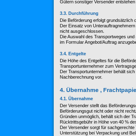
Gütern sonstiger Versender entstehen
3.3. Durchführung
Die Beförderung erfolgt grundsätzlich
Der Einsatz von Unterauftragnehmern 
nicht ausgeschlossen.
Die Auswahl des Transportweges und d
im Formular Angebot/Auftrag anzugeb
3.4. Entgelte
Die Höhe des Entgeltes für die Beförd
Transportunternehmer zum Vertragsgeg
Der Transportunternehmer behält sich b
Nachberechnung vor.
4. Übernahme , Frachtpapier
4.1. Übernahme
Der Versender stellt das Beförderungs
Beförderungsgut nicht oder nicht rech
Gründen unmöglich, behält sich der T
Rücktrittsgebühr in Höhe von 40 % des
Der Versender sorgt für sachgerechte V
Unterstützung bei Verpackung und Bela