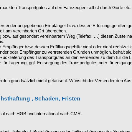
ackten Transportgutes auf den Fahrzeugen selbst durch Gurte etc.
sender angegebenen Empfänger bzw. dessen Erfüllungsgehilfen gege
eit am vereinbarten Ort übergeben.
g bzw. auf gesondert vereinbartem Weg (Telefax, …) diesen Zustelln
ns.
mpfänger bzw. dessen Erfüllungsgehilfe nicht oder nicht rechtzeitig 
der oder Empfänger zu vertretenden Gründen unmöglich, behält sic
ücklieferung des Transportgutes an den Versender zu dem für die Li
ür Lagerung, ggf. Entsorgung des Transportgutes oder für entgangen
werden grundsätzlich nicht getauscht. Wünscht der Versender den Au
chsthaftung , Schäden, Fristen
onal nach HGB und international nach CMR.
rlust, Teilverlust, Beschädigung oder Teilbeschädigung der Sendung 