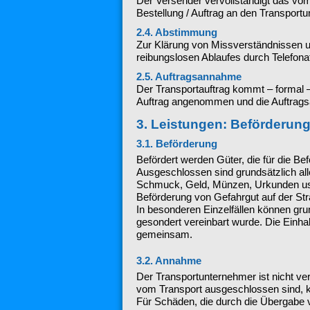
Der Versender vervollständigt das vom
Bestellung / Auftrag an den Transport
2.4. Abstimmung
Zur Klärung von Missverständnissen u
reibungslosen Ablaufes durch Telefonat
2.5. Auftragsannahme
Der Transportauftrag kommt – formal –
Auftrag angenommen und die Auftrags
3. Leistungen: Beförderung
3.1. Beförderung
Befördert werden Güter, die für die Be
Ausgeschlossen sind grundsätzlich all
Schmuck, Geld, Münzen, Urkunden usw.
Beförderung von Gefahrgut auf der Str
In besonderen Einzelfällen können gru
gesondert vereinbart wurde. Die Einha
gemeinsam.
3.2. Annahme
Der Transportunternehmer ist nicht ve
vom Transport ausgeschlossen sind, k
Für Schäden, die durch die Übergabe 