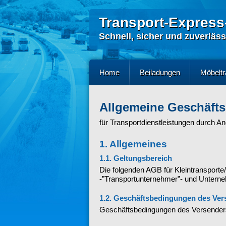
Transport-Express
Schnell, sicher und zuverläss
Home
Beiladungen
Möbeltr
Allgemeine Geschäft
für Transportdienstleistungen durch A
1. Allgemeines
1.1. Geltungsbereich
Die folgenden AGB für Kleintransport
-”Transportunternehmer”- und Unternehm
1.2. Geschäftsbedingungen des Ver
Geschäftsbedingungen des Versenders 