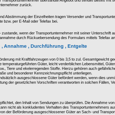
 Transportunternehmer übersandte Angebot und sendet dieses mit sein
unternehmer zurück.
nd Abstimmung der Einzelheiten tragen Versender und Transportunte
e bzw. per E-Mail oder Telefax bei.
 zustande, wenn der Transportunternehmer mit seiner Unterschrift a
annahme durch Rückuebersendung des Formulars mittels Telefax an d
 , Annahme , Durchführung , Entgelte
förderung mit Kraftfahrzeugen von 0 bis 3,5 to zul. Gesamtgewicht gee
e temperaturgeführten Güter, leicht verderblichen Lebensmittel, Güte
, Tiere und ekelerregenden Stoffe. Hierzu gehören auch gefährliche
aße und besonderer Kennzeichnungspflicht unterliegen.
ndsätzlich ausgeschlossene Güter befördert werden, wenn dies unmiss
ltung der gesetzlichen Vorschriften verantworten in solchen Fällen,
rpflichtet, den Inhalt von Sendungen zu überprüfen. Die Annahme vo
ann nicht als konkludentes Verhalten des Transportunternehmers au
von der Beförderung ausgeschlossener Güter an Sach- und Transport