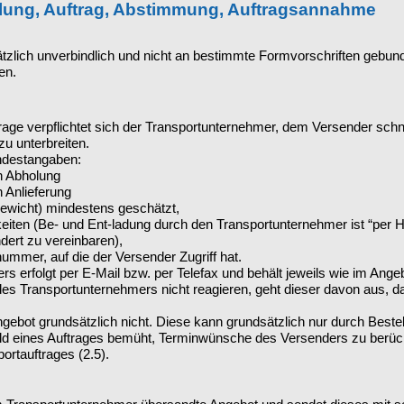
ellung, Auftrag, Abstimmung, Auftragsannahme
zlich unverbindlich und nicht an bestimmte Formvorschriften gebund
en.
age verpflichtet sich der Transportunternehmer, dem Versender schn
u unterbreiten.
ndestangaben:
n Abholung
 Anlieferung
ewicht) mindestens geschätzt,
iten (Be- und Ent-ladung durch den Transportunternehmer ist “per H
dert zu vereinbaren),
ummer, auf die der Versender Zugriff hat.
 erfolgt per E-Mail bzw. per Telefax und behält jeweils wie im Angeb
es Transportunternehmers nicht reagieren, geht dieser davon aus, da
gebot grundsätzlich nicht. Diese kann grundsätzlich nur durch Bestell
ld eines Auftrages bemüht, Terminwünsche des Versenders zu berücks
rtauftrages (2.5).