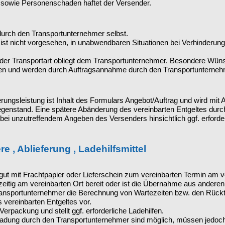
 sowie Personenschaden haftet der Versender.
 durch den Transportunternehmer selbst.
ist nicht vorgesehen, in unabwendbaren Situationen bei Verhinderun
er Transportart obliegt dem Transportunternehmer. Besondere Wüns
en und werden durch Auftragsannahme durch den Transportunterneh
erungsleistung ist Inhalt des Formulars Angebot/Auftrag und wird mi
enstand. Eine spätere Abänderung des vereinbarten Entgeltes durc
ei unzutreffendem Angeben des Versenders hinsichtlich ggf. erforder
e , Ablieferung , Ladehilfsmittel
gut mit Frachtpapier oder Lieferschein zum vereinbarten Termin am ve
tzeitig am vereinbarten Ort bereit oder ist die Übernahme aus andere
ransportunternehmer die Berechnung von Wartezeiten bzw. den Rücktr
 vereinbarten Entgeltes vor.
erpackung und stellt ggf. erforderliche Ladehilfen.
dung durch den Transportunternehmer sind möglich, müssen jedoch be