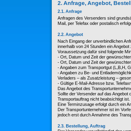
2. Anfrage, Angebot, Best
2.1. Anfrage
Anfragen des Versenders sind grundsät
Mail, per Telefax oder postalisch erfolg
2.2. Angebot
Nach Eingang der unverbindlichen Anfr
innerhalb von 24 Stunden ein Angebot z
Voraussetzung dafür sind folgende Mi
- Ort, Datum und Zeit der gewünschte
- Ort, Datum und Zeit der gewünschten
- Angaben zum Transportgut (L,B,H, G
- Angaben zu Be- und Entlademöglichke
Verladers – als Zusatzleistung – geson
- Gültige E-Mail-Adresse bzw. Telefaxn
Das Angebot des Transportunternehmers
Sollte der Versender auf das Angebot d
Transportauftrag nicht beabsichtigt ist.
Eine Terminzusage erfolgt durch ein An
Der Transportunternehmer ist im Vorfe
jedoch erst durch Annahme des Transpo
2.3. Bestellung, Auftrag